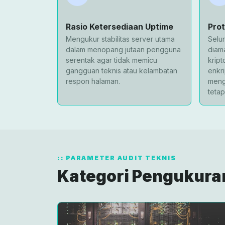
Rasio Ketersediaan Uptime
Pro
Mengukur stabilitas server utama
Selu
dalam menopang jutaan pengguna
diam
serentak agar tidak memicu
kript
gangguan teknis atau kelambatan
enkri
respon halaman.
meng
tetap 
PARAMETER AUDIT TEKNIS
Kategori Pengukura