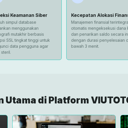
teksi Keamanan Siber
Kecepatan Alokasi Finans
ruh simpul database
Manajemen finansial terintegra
ankan menggunakan
otomatis mengeksekusi dana 
ografi mutakhir berbasis
dan penarikan saldo secara in
psi SSL tingkat tinggi untuk
dengan durasi penyelesaian d
unci data pengguna agar
bawah 3 menit.
steril.
n Utama di Platform VIUTO