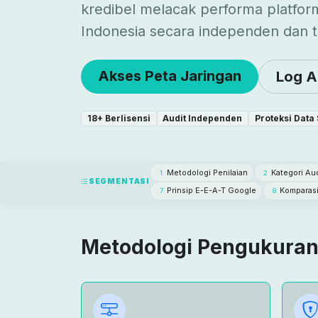
kredibel melacak performa platfor
Indonesia secara independen dan t
Akses Peta Jaringan
Log A
18+ Berlisensi
Audit Independen
Proteksi Data
Metodologi Penilaian
Kategori Au
1
2
SEGMENTASI
Prinsip E-E-A-T Google
Komparasi
7
8
Metodologi Pengukuran