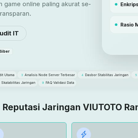
m game online paling akurat se-
Enkrips
ransparan.
Rasio 
udit IT
 Siber
dit Utama
Analisis Node Server Terbesar
Dasbor Stabilitas Jaringan
3
4
5
 Skalabilitas Jaringan
FAQ Validasi Data
9
 Reputasi Jaringan VIUTOTO Ra