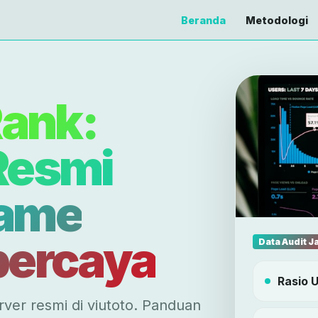
Beranda
Metodologi
ank:
Resmi
Game
percaya
Data Audit J
Rasio 
rver resmi di viutoto. Panduan